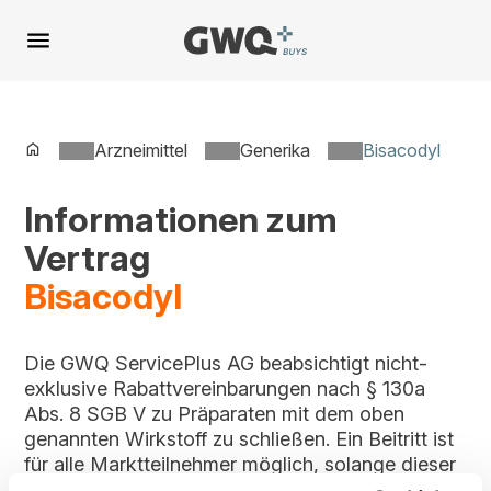
Spring
zu
Inhalt
Arzneimittel
Generika
Bisacodyl
Informationen zum
Vertrag
Bisacodyl
Die GWQ ServicePlus AG beabsichtigt nicht-
exklusive Rabattvereinbarungen nach § 130a
Abs. 8 SGB V zu Präparaten mit dem oben
genannten Wirkstoff zu schließen. Ein Beitritt ist
für alle Marktteilnehmer möglich, solange dieser
Vertrag im Vergabeportal gelistet ist.