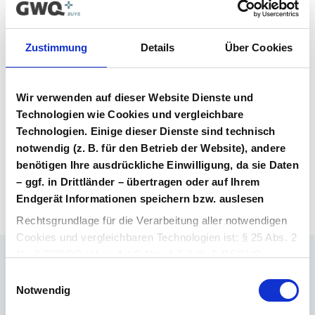
Vertragsunterlagen
Zustimmung
Details
Über Cookies
Bitte melden Sie sich an, um Ihre
Vertragsunterlagen einzusehen und
herunterzuladen. Sie haben noch kein
Wir verwenden auf dieser Website Dienste und
Benutzerkonto? Dann können Sie sich hier
Technologien wie Cookies und vergleichbare
direkt registrieren.
Technologien. Einige dieser Dienste sind technisch
notwendig (z. B. für den Betrieb der Website), andere
benötigen Ihre ausdrückliche Einwilligung, da sie Daten
Login Arzneimittel
Konto erstellen
– ggf. in Drittländer – übertragen oder auf Ihrem
Endgerät Informationen speichern bzw. auslesen
Rechtsgrundlage für die Verarbeitung aller notwendigen
Cookies und vergleichbaren Technologien ist: § 25 Abs. 2
Nr. 2 TDDDG i.V.m. Art 6 Abs. 1 S.1 lit. f) DSGVO.
Ihr Ansprechpartner
Einwilligungsauswahl
Rechtsgrundlage für die Verarbeitung aller weiteren
Notwendig
Dr. Barthold Deiters
Cookies und vergleichbaren Technologien ist Ihre
Member of Executive Board, Pharmaceuticals