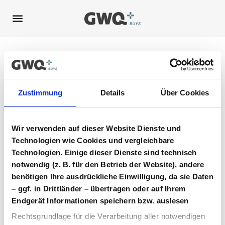
Spring
zu
Inhalt
Login
Zustimmung
Details
Über Cookies
Login I Arzneimittel
Wir verwenden auf dieser Website Dienste und
E-Mail
*
Technologien wie Cookies und vergleichbare
Technologien. Einige dieser Dienste sind technisch
notwendig (z. B. für den Betrieb der Website), andere
Passwort
*
benötigen Ihre ausdrückliche Einwilligung, da sie Daten
– ggf. in Drittländer – übertragen oder auf Ihrem
Endgerät Informationen speichern bzw. auslesen
Login
Rechtsgrundlage für die Verarbeitung aller notwendigen