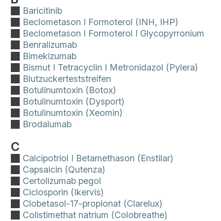
Baricitinib
Beclometason I Formoterol (INH, IHP)
Beclometason I Formoterol I Glycopyrronium
Benralizumab
Bimekizumab
Bismut I Tetracyclin I Metronidazol (Pylera)
Blutzuckerteststreifen
Botulinumtoxin (Botox)
Botulinumtoxin (Dysport)
Botulinumtoxin (Xeomin)
Brodalumab
C
Calcipotriol I Betamethason (Enstilar)
Capsaicin (Qutenza)
Certolizumab pegol
Ciclosporin (Ikervis)
Clobetasol-17-propionat (Clarelux)
Colistimethat natrium (Colobreathe)