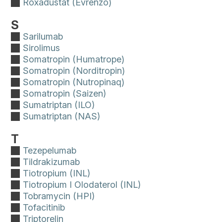
Roxadustat (Evrenzo)
S
Sarilumab
Sirolimus
Somatropin (Humatrope)
Somatropin (Norditropin)
Somatropin (Nutropinaq)
Somatropin (Saizen)
Sumatriptan (ILO)
Sumatriptan (NAS)
T
Tezepelumab
Tildrakizumab
Tiotropium (INL)
Tiotropium I Olodaterol (INL)
Tobramycin (HPI)
Tofacitinib
Triptorelin