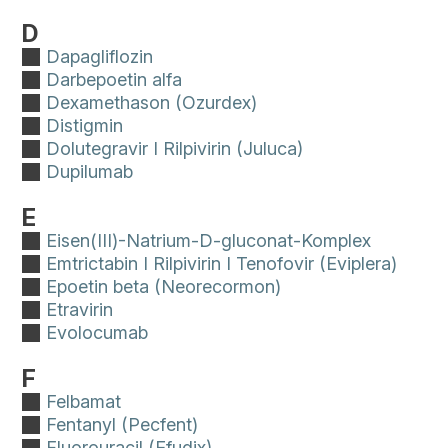
D
Dapagliflozin
Darbepoetin alfa
Dexamethason (Ozurdex)
Distigmin
Dolutegravir I Rilpivirin (Juluca)
Dupilumab
E
Eisen(III)-Natrium-D-gluconat-Komplex
Emtrictabin I Rilpivirin I Tenofovir (Eviplera)
Epoetin beta (Neorecormon)
Etravirin
Evolocumab
F
Felbamat
Fentanyl (Pecfent)
Fluorouracil (Efudix)