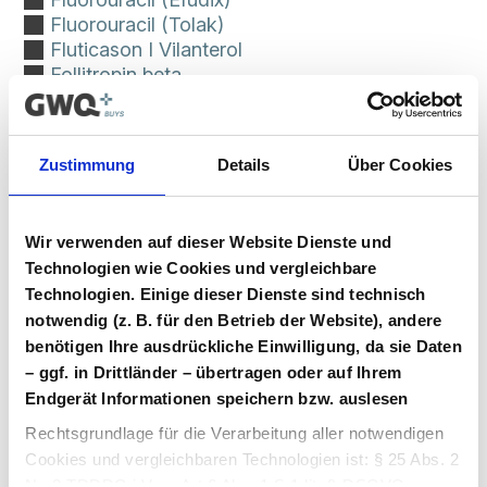
Fluorouracil (Tolak)
Fluticason I Vilanterol
Follitropin beta
Follitropin delta
Formoterol I Glycopyrronium I Budesonid
(Trixeo)
Zustimmung
Details
Über Cookies
G
Glecaprevir I Pibrentavir
Wir verwenden auf dieser Website Dienste und
Goserelin (Zoladex)
Technologien wie Cookies und vergleichbare
Grazax
Guselkumab 100mg
Technologien. Einige dieser Dienste sind technisch
notwendig (z. B. für den Betrieb der Website), andere
I
benötigen Ihre ausdrückliche Einwilligung, da sie Daten
Imiglucerase
– ggf. in Drittländer – übertragen oder auf Ihrem
Indacaterol I Glycopyrronium
Endgerät Informationen speichern bzw. auslesen
Indacaterol I Mometason (Atectura)
Rechtsgrundlage für die Verarbeitung aller notwendigen
Indacaterol I Mometason I Glycopyrronium
Cookies und vergleichbaren Technologien ist: § 25 Abs. 2
(Enerzair)
Nr. 2 TDDDG i.V.m. Art 6 Abs. 1 S.1 lit. f) DSGVO.