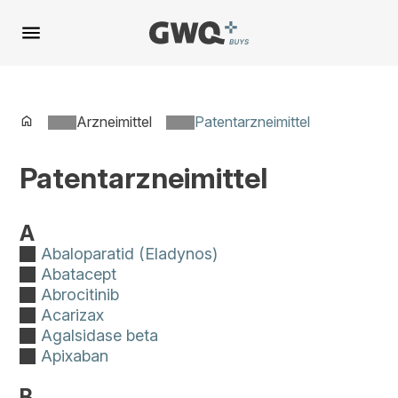
Spring
zu
Inhalt
Arzneimittel
Patentarzneimittel
Patentarzneimittel
A
Abaloparatid (Eladynos)
Abatacept
Abrocitinib
Acarizax
Agalsidase beta
Apixaban
B