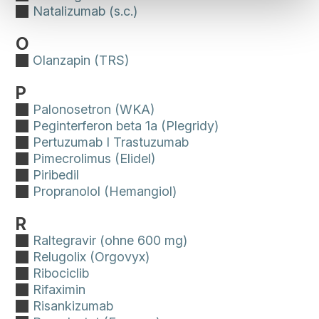
DSGVO (Nachweispflicht der Einwilligung).
Natalizumab (s.c.)
O
Olanzapin (TRS)
P
Palonosetron (WKA)
Peginterferon beta 1a (Plegridy)
Pertuzumab I Trastuzumab
Pimecrolimus (Elidel)
Piribedil
Propranolol (Hemangiol)
R
Raltegravir (ohne 600 mg)
Relugolix (Orgovyx)
Ribociclib
Rifaximin
Risankizumab