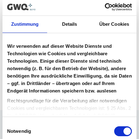
Vertrag im Vergabeportal gelistet ist.
Vertragsunterlagen
Zustimmung
Details
Über Cookies
Bitte melden Sie sich an, um Ihre
Vertragsunterlagen einzusehen und
Wir verwenden auf dieser Website Dienste und
herunterzuladen. Sie haben noch kein
Benutzerkonto? Dann können Sie sich hier
Technologien wie Cookies und vergleichbare
direkt registrieren.
Technologien. Einige dieser Dienste sind technisch
notwendig (z. B. für den Betrieb der Website), andere
benötigen Ihre ausdrückliche Einwilligung, da sie Daten
Login Arzneimittel
Konto erstellen
– ggf. in Drittländer – übertragen oder auf Ihrem
Endgerät Informationen speichern bzw. auslesen
Rechtsgrundlage für die Verarbeitung aller notwendigen
Cookies und vergleichbaren Technologien ist: § 25 Abs. 2
Nr. 2 TDDDG i.V.m. Art 6 Abs. 1 S.1 lit. f) DSGVO.
Einwilligungsauswahl
Ihr Ansprechpartner
Rechtsgrundlage für die Verarbeitung aller weiteren
Notwendig
Dr. Barthold Deiters
Cookies und vergleichbaren Technologien ist Ihre