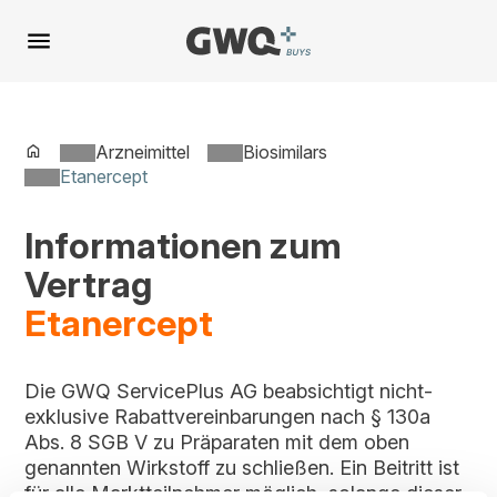
Spring
zu
Inhalt
Arzneimittel
Biosimilars
Etanercept
Informationen zum
Vertrag
Etanercept
Die GWQ ServicePlus AG beabsichtigt nicht-
exklusive Rabattvereinbarungen nach § 130a
Abs. 8 SGB V zu Präparaten mit dem oben
genannten Wirkstoff zu schließen. Ein Beitritt ist
für alle Marktteilnehmer möglich, solange dieser