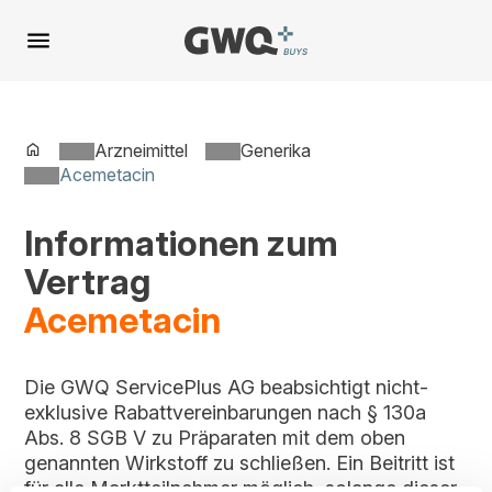
Spring
zu
Inhalt
Arzneimittel
Generika
Acemetacin
Informationen zum
Vertrag
Acemetacin
Die GWQ ServicePlus AG beabsichtigt nicht-
exklusive Rabattvereinbarungen nach § 130a
Abs. 8 SGB V zu Präparaten mit dem oben
genannten Wirkstoff zu schließen. Ein Beitritt ist
für alle Marktteilnehmer möglich, solange dieser