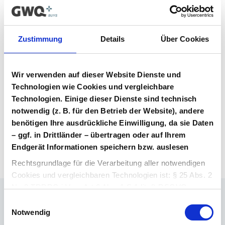
Vertrag im Vergabeportal gelistet ist.
Vertragsunterlagen
Zustimmung
Details
Über Cookies
Bitte melden Sie sich an, um Ihre
Vertragsunterlagen einzusehen und
Wir verwenden auf dieser Website Dienste und
herunterzuladen. Sie haben noch kein
Benutzerkonto? Dann können Sie sich hier
Technologien wie Cookies und vergleichbare
direkt registrieren.
Technologien. Einige dieser Dienste sind technisch
notwendig (z. B. für den Betrieb der Website), andere
benötigen Ihre ausdrückliche Einwilligung, da sie Daten
Login Arzneimittel
Konto erstellen
– ggf. in Drittländer – übertragen oder auf Ihrem
Endgerät Informationen speichern bzw. auslesen
Rechtsgrundlage für die Verarbeitung aller notwendigen
Cookies und vergleichbaren Technologien ist: § 25 Abs. 2
Nr. 2 TDDDG i.V.m. Art 6 Abs. 1 S.1 lit. f) DSGVO.
Einwilligungsauswahl
Ihr Ansprechpartner
Rechtsgrundlage für die Verarbeitung aller weiteren
Notwendig
Dr. Barthold Deiters
Cookies und vergleichbaren Technologien ist Ihre