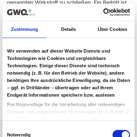
genannten Wirkstoff zu schließen. Ein Beitritt ist
für alle Marktteilnehmer möglich, solange dieser
Vertrag im Vergabeportal gelistet ist.
Zustimmung
Details
Über Cookies
Vertragsunterlagen
Bitte melden Sie sich an, um Ihre
Vertragsunterlagen einzusehen und
Wir verwenden auf dieser Website Dienste und
herunterzuladen. Sie haben noch kein
Technologien wie Cookies und vergleichbare
Benutzerkonto? Dann können Sie sich hier
Technologien. Einige dieser Dienste sind technisch
direkt registrieren.
notwendig (z. B. für den Betrieb der Website), andere
benötigen Ihre ausdrückliche Einwilligung, da sie Daten
– ggf. in Drittländer – übertragen oder auf Ihrem
Login Arzneimittel
Konto erstellen
Endgerät Informationen speichern bzw. auslesen
Rechtsgrundlage für die Verarbeitung aller notwendigen
Cookies und vergleichbaren Technologien ist: § 25 Abs. 2
Nr. 2 TDDDG i.V.m. Art 6 Abs. 1 S.1 lit. f) DSGVO.
Einwilligungsauswahl
Rechtsgrundlage für die Verarbeitung aller weiteren
Notwendig