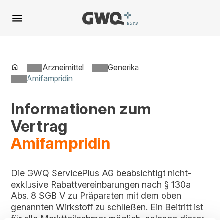
Spring
zu
Inhalt
Arzneimittel
Generika
Amifampridin
Informationen zum
Vertrag
Amifampridin
Die GWQ ServicePlus AG beabsichtigt nicht-
exklusive Rabattvereinbarungen nach § 130a
Abs. 8 SGB V zu Präparaten mit dem oben
genannten Wirkstoff zu schließen. Ein Beitritt ist
für alle Marktteilnehmer möglich, solange dieser