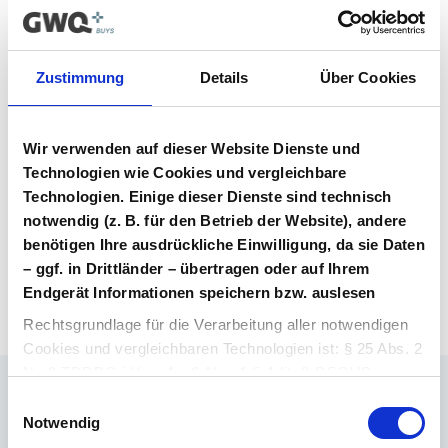
Vertrag im Vergabeportal gelistet ist.
Vertragsunterlagen
Zustimmung
Details
Über Cookies
Bitte melden Sie sich an, um Ihre
Vertragsunterlagen einzusehen und
Wir verwenden auf dieser Website Dienste und
herunterzuladen. Sie haben noch kein
Benutzerkonto? Dann können Sie sich hier
Technologien wie Cookies und vergleichbare
direkt registrieren.
Technologien. Einige dieser Dienste sind technisch
notwendig (z. B. für den Betrieb der Website), andere
benötigen Ihre ausdrückliche Einwilligung, da sie Daten
Login Arzneimittel
Konto erstellen
– ggf. in Drittländer – übertragen oder auf Ihrem
Endgerät Informationen speichern bzw. auslesen
Rechtsgrundlage für die Verarbeitung aller notwendigen
Cookies und vergleichbaren Technologien ist: § 25 Abs. 2
Nr. 2 TDDDG i.V.m. Art 6 Abs. 1 S.1 lit. f) DSGVO.
Einwilligungsauswahl
Ihr Ansprechpartner
Rechtsgrundlage für die Verarbeitung aller weiteren
Notwendig
Dr. Barthold Deiters
Cookies und vergleichbaren Technologien ist Ihre