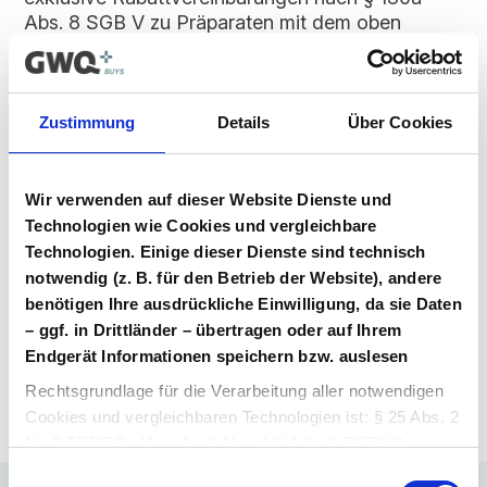
Abs. 8 SGB V zu Präparaten mit dem oben
genannten Wirkstoff zu schließen. Ein Beitritt ist
für alle Marktteilnehmer möglich, solange dieser
Vertrag im Vergabeportal gelistet ist.
Zustimmung
Details
Über Cookies
Vertragsunterlagen
Bitte melden Sie sich an, um Ihre
Wir verwenden auf dieser Website Dienste und
Vertragsunterlagen einzusehen und
Technologien wie Cookies und vergleichbare
herunterzuladen. Sie haben noch kein
Technologien. Einige dieser Dienste sind technisch
Benutzerkonto? Dann können Sie sich hier
notwendig (z. B. für den Betrieb der Website), andere
direkt registrieren.
benötigen Ihre ausdrückliche Einwilligung, da sie Daten
– ggf. in Drittländer – übertragen oder auf Ihrem
Login Arzneimittel
Konto erstellen
Endgerät Informationen speichern bzw. auslesen
Rechtsgrundlage für die Verarbeitung aller notwendigen
Cookies und vergleichbaren Technologien ist: § 25 Abs. 2
Nr. 2 TDDDG i.V.m. Art 6 Abs. 1 S.1 lit. f) DSGVO.
Einwilligungsauswahl