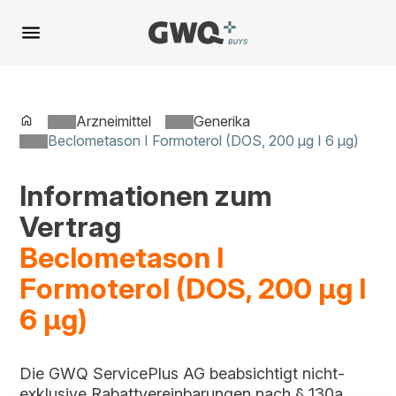
Spring
zu
Inhalt
Arzneimittel
Generika
Beclometason I Formoterol (DOS, 200 µg I 6 µg)
Informationen zum
Vertrag
Beclometason I
Formoterol (DOS, 200 µg I
6 µg)
Die GWQ ServicePlus AG beabsichtigt nicht-
exklusive Rabattvereinbarungen nach § 130a