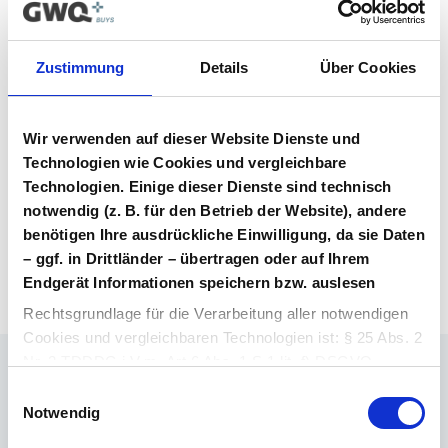
Vertragsunterlagen
Zustimmung
Details
Über Cookies
Bitte melden Sie sich an, um Ihre
Vertragsunterlagen einzusehen und
herunterzuladen. Sie haben noch kein
Wir verwenden auf dieser Website Dienste und
Benutzerkonto? Dann können Sie sich hier
Technologien wie Cookies und vergleichbare
direkt registrieren.
Technologien. Einige dieser Dienste sind technisch
notwendig (z. B. für den Betrieb der Website), andere
benötigen Ihre ausdrückliche Einwilligung, da sie Daten
Login Arzneimittel
Konto erstellen
– ggf. in Drittländer – übertragen oder auf Ihrem
Endgerät Informationen speichern bzw. auslesen
Rechtsgrundlage für die Verarbeitung aller notwendigen
Cookies und vergleichbaren Technologien ist: § 25 Abs. 2
Nr. 2 TDDDG i.V.m. Art 6 Abs. 1 S.1 lit. f) DSGVO.
Ihr Ansprechpartner
Einwilligungsauswahl
Rechtsgrundlage für die Verarbeitung aller weiteren
Notwendig
Dr. Barthold Deiters
Cookies und vergleichbaren Technologien ist Ihre
Member of Executive Board, Pharmaceuticals