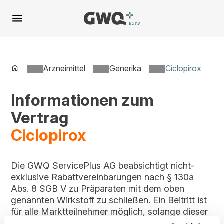
Spring
zu
Inhalt
Arzneimittel
Generika
Ciclopirox
Informationen zum
Vertrag
Ciclopirox
Die GWQ ServicePlus AG beabsichtigt nicht-
exklusive Rabattvereinbarungen nach § 130a
Abs. 8 SGB V zu Präparaten mit dem oben
genannten Wirkstoff zu schließen. Ein Beitritt ist
für alle Marktteilnehmer möglich, solange dieser
Vertrag im Vergabeportal gelistet ist.