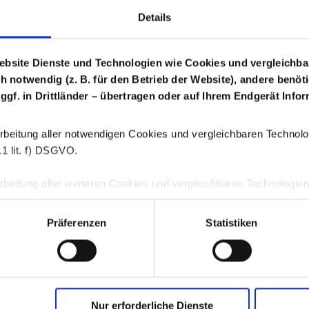
Details
Login Arzneimittel
ebsite Dienste und Technologien wie Cookies und vergleichba
ch notwendig (z. B. für den Betrieb der Website), andere benöt
 ggf. in Drittländer – übertragen oder auf Ihrem Endgerät Inf
rbeitung aller notwendigen Cookies und vergleichbaren Technologi
1 lit. f) DSGVO.
beitung aller weiteren Cookies und vergleichbaren Technologien is
. 6 Abs. 1 S. 1 lit. a) DSGVO.
Präferenzen
Statistiken
jederzeit durch Klicken auf die Schaltfläche „Einwilligung ändern“
GWQ schaf
ichen Einwilligungen verwenden wir auf unserer Webseite das C
s
centricsA/S, Havnegade 39, 1058 Kopenhagen, Dänemark.
Memb
Nur erforderliche Dienste