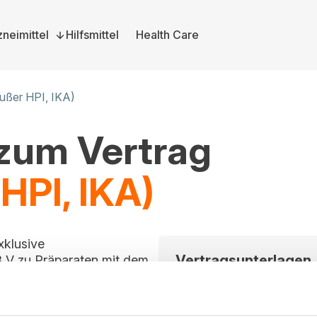
neimittel
Hilfsmittel
Health Care
außer HPI, IKA)
 zum Vertrag
 HPI, IKA)
xklusive
Vertragsunterlagen
 V zu Präparaten mit dem
itt ist für alle
Bitte melden Sie sich a
rag im Vergabeportal
und herunterzuladen. S
können Sie sich hier dire