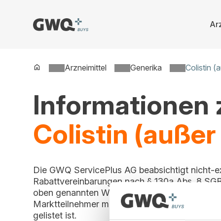
Arz
Spring
zu
Inhalt
Arzneimittel
Generika
Colistin (
Informationen
Colistin (außer
Die GWQ ServicePlus AG beabsichtigt nicht-e
Rabattvereinbarungen nach § 130a Abs. 8 SGB
oben genannten Wirkstoff zu schließen. Ein Beitr
Marktteilnehmer möglich, solange dieser Vert
gelistet ist.