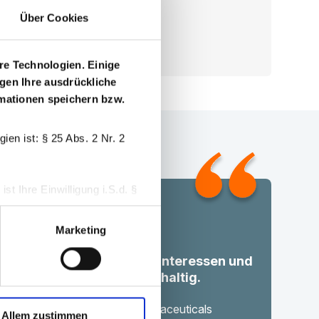
Über Cookies
Konto erstellen
re Technologien. Einige
igen Ihre ausdrückliche
ormationen speichern bzw.
en ist: § 25 Abs. 2 Nr. 2
t Ihre Einwilligung i.S.d. §
Marketing
 widerrufen.
ft Transparenz, bündelt Interessen und
onsent-Management-Tool
tärkt die Versorgung nachhaltig.
Dr. Barthold Deiters
er of Executive Board, Pharmaceuticals
Allem zustimmen