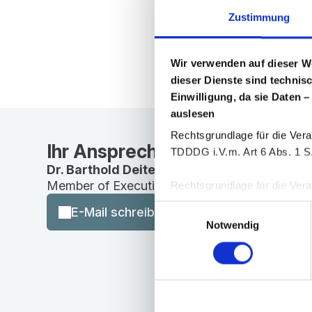
Zustimmung
Wir verwenden auf dieser W
dieser Dienste sind technis
Einwilligung, da sie Daten –
auslesen
Rechtsgrundlage für die Vera
Ihr Ansprechpartner
TDDDG i.V.m. Art 6 Abs. 1 S.
Dr. Barthold Deiters
Member of Executive Board, Pharmaceuticals
Rechtsgrundlage für die Verar
25 Abs. 1 TDDDG i. V. m. Art
Einwilligungsauswahl
E-Mail schreiben
Notwendig
Sie können Ihre Einwilligung 
Zur Einholung der erforderl
„Cookiebot“ der Firma User