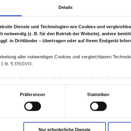
Details
Login Arzneimittel
ebsite Dienste und Technologien wie Cookies und vergleichba
ch notwendig (z. B. für den Betrieb der Website), andere benöt
 ggf. in Drittländer – übertragen oder auf Ihrem Endgerät Inf
rbeitung aller notwendigen Cookies und vergleichbaren Technologi
1 lit. f) DSGVO.
beitung aller weiteren Cookies und vergleichbaren Technologien is
. 6 Abs. 1 S. 1 lit. a) DSGVO.
Präferenzen
Statistiken
jederzeit durch Klicken auf die Schaltfläche „Einwilligung ändern“
GWQ schaf
ichen Einwilligungen verwenden wir auf unserer Webseite das C
s
centricsA/S, Havnegade 39, 1058 Kopenhagen, Dänemark.
Memb
Nur erforderliche Dienste