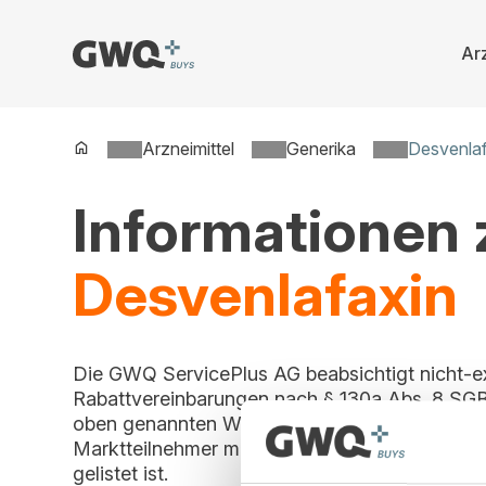
Arz
Spring
zu
Inhalt
Arzneimittel
Generika
Desvenla
Informationen
Desvenlafaxin
Die GWQ ServicePlus AG beabsichtigt nicht-e
Rabattvereinbarungen nach § 130a Abs. 8 SGB
oben genannten Wirkstoff zu schließen. Ein Beitr
Marktteilnehmer möglich, solange dieser Vert
gelistet ist.