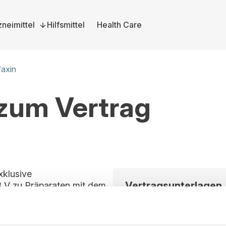
neimittel
Hilfsmittel
Health Care
faxin
 zum Vertrag
xklusive
Vertragsunterlagen
 V zu Präparaten mit dem
itt ist für alle
Bitte melden Sie sich a
rag im Vergabeportal
und herunterzuladen. S
können Sie sich hier dire