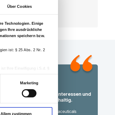
Über Cookies
Konto erstellen
re Technologien. Einige
igen Ihre ausdrückliche
ormationen speichern bzw.
en ist: § 25 Abs. 2 Nr. 2
t Ihre Einwilligung i.S.d. §
Marketing
 widerrufen.
ft Transparenz, bündelt Interessen und
onsent-Management-Tool
tärkt die Versorgung nachhaltig.
Dr. Barthold Deiters
er of Executive Board, Pharmaceuticals
Allem zustimmen