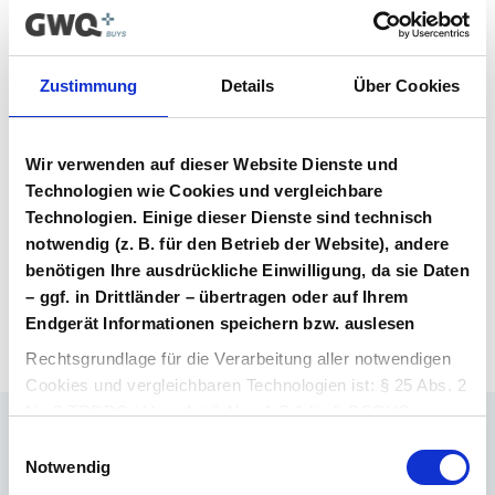
Vertrag im Vergabeportal gelistet ist.
Vertragsunterlagen
Zustimmung
Details
Über Cookies
Bitte melden Sie sich an, um Ihre
Vertragsunterlagen einzusehen und
Wir verwenden auf dieser Website Dienste und
herunterzuladen. Sie haben noch kein
Benutzerkonto? Dann können Sie sich hier
Technologien wie Cookies und vergleichbare
direkt registrieren.
Technologien. Einige dieser Dienste sind technisch
notwendig (z. B. für den Betrieb der Website), andere
benötigen Ihre ausdrückliche Einwilligung, da sie Daten
Login Arzneimittel
Konto erstellen
– ggf. in Drittländer – übertragen oder auf Ihrem
Endgerät Informationen speichern bzw. auslesen
Rechtsgrundlage für die Verarbeitung aller notwendigen
Cookies und vergleichbaren Technologien ist: § 25 Abs. 2
Nr. 2 TDDDG i.V.m. Art 6 Abs. 1 S.1 lit. f) DSGVO.
Einwilligungsauswahl
Ihr Ansprechpartner
Rechtsgrundlage für die Verarbeitung aller weiteren
Notwendig
Dr. Barthold Deiters
Cookies und vergleichbaren Technologien ist Ihre