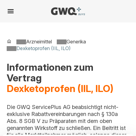
Spring
zu
Inhalt
Arzneimittel
Generika
Dexketoprofen (IIL, ILO)
Informationen zum
Vertrag
Dexketoprofen (IIL, ILO)
Die GWQ ServicePlus AG beabsichtigt nicht-
exklusive Rabattvereinbarungen nach § 130a
Abs. 8 SGB V zu Präparaten mit dem oben
genannten Wirkstoff zu schließen. Ein Beitritt ist
für alle Marktteilnehmer möglich, solange dieser