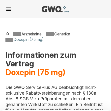
Spring
zu
Inhalt
Arzneimittel
Generika
Doxepin (75 mg)
Informationen zum
Vertrag
Doxepin (75 mg)
Die GWQ ServicePlus AG beabsichtigt nicht-
exklusive Rabattvereinbarungen nach § 130a
Abs. 8 SGB V zu Präparaten mit dem oben
genannten Wirkstoff zu schließen. Ein Beitritt ist
für alle Marktteilnehmer möglich, solange dieser