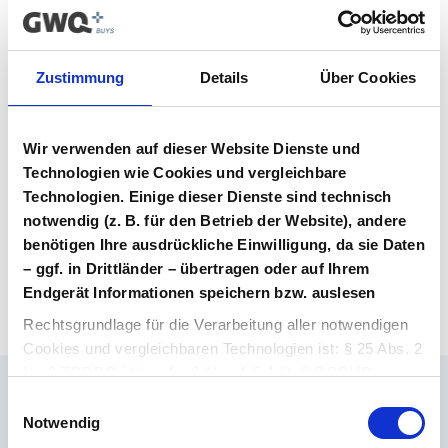
Vertrag im Vergabeportal gelistet ist.
Vertragsunterlagen
Zustimmung
Details
Über Cookies
Bitte melden Sie sich an, um Ihre
Vertragsunterlagen einzusehen und
Wir verwenden auf dieser Website Dienste und
herunterzuladen. Sie haben noch kein
Benutzerkonto? Dann können Sie sich hier
Technologien wie Cookies und vergleichbare
direkt registrieren.
Technologien. Einige dieser Dienste sind technisch
notwendig (z. B. für den Betrieb der Website), andere
benötigen Ihre ausdrückliche Einwilligung, da sie Daten
Login Arzneimittel
Konto erstellen
– ggf. in Drittländer – übertragen oder auf Ihrem
Endgerät Informationen speichern bzw. auslesen
Rechtsgrundlage für die Verarbeitung aller notwendigen
Cookies und vergleichbaren Technologien ist: § 25 Abs. 2
Nr. 2 TDDDG i.V.m. Art 6 Abs. 1 S.1 lit. f) DSGVO.
Einwilligungsauswahl
Ihr Ansprechpartner
Rechtsgrundlage für die Verarbeitung aller weiteren
Notwendig
Dr. Barthold Deiters
Cookies und vergleichbaren Technologien ist Ihre