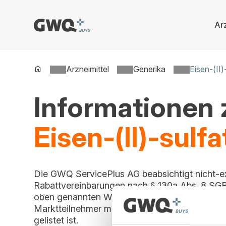
Arz
Spring
zu
Inhalt
Arzneimittel
Generika
Eisen-(II
Informationen
Eisen-(II)-sulf
Die GWQ ServicePlus AG beabsichtigt nicht-e
Rabattvereinbarungen nach § 130a Abs. 8 SGB
oben genannten Wirkstoff zu schließen. Ein Beitr
Marktteilnehmer möglich, solange dieser Vert
gelistet ist.