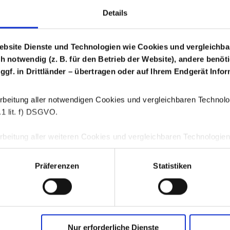
Details
Login Arzneimittel
ebsite Dienste und Technologien wie Cookies und vergleichba
ch notwendig (z. B. für den Betrieb der Website), andere benöt
 ggf. in Drittländer – übertragen oder auf Ihrem Endgerät Inf
rbeitung aller notwendigen Cookies und vergleichbaren Technologi
1 lit. f) DSGVO.
beitung aller weiteren Cookies und vergleichbaren Technologien is
. 6 Abs. 1 S. 1 lit. a) DSGVO.
Präferenzen
Statistiken
jederzeit durch Klicken auf die Schaltfläche „Einwilligung ändern“
GWQ schaf
ichen Einwilligungen verwenden wir auf unserer Webseite das C
s
centricsA/S, Havnegade 39, 1058 Kopenhagen, Dänemark.
Memb
Nur erforderliche Dienste