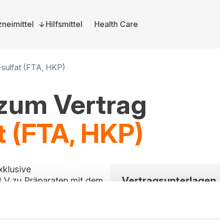
neimittel
Hilfsmittel
Health Care
)-sulfat (FTA, HKP)
 zum Vertrag
at (FTA, HKP)
xklusive
Vertragsunterlagen
 V zu Präparaten mit dem
itt ist für alle
Bitte melden Sie sich a
rag im Vergabeportal
und herunterzuladen. S
können Sie sich hier dire