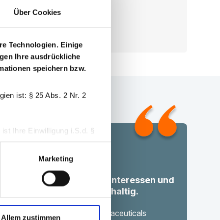
Über Cookies
Konto erstellen
re Technologien. Einige
igen Ihre ausdrückliche
ormationen speichern bzw.
en ist: § 25 Abs. 2 Nr. 2
t Ihre Einwilligung i.S.d. §
Marketing
 widerrufen.
ft Transparenz, bündelt Interessen und
onsent-Management-Tool
tärkt die Versorgung nachhaltig.
Dr. Barthold Deiters
er of Executive Board, Pharmaceuticals
Allem zustimmen