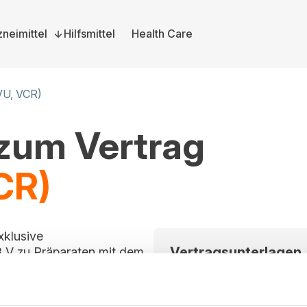
neimittel
Hilfsmittel
Health Care
OVU, VCR)
 zum Vertrag
CR)
xklusive
Vertragsunterlagen
 V zu Präparaten mit dem
itt ist für alle
Bitte melden Sie sich a
rag im Vergabeportal
und herunterzuladen. S
können Sie sich hier dire