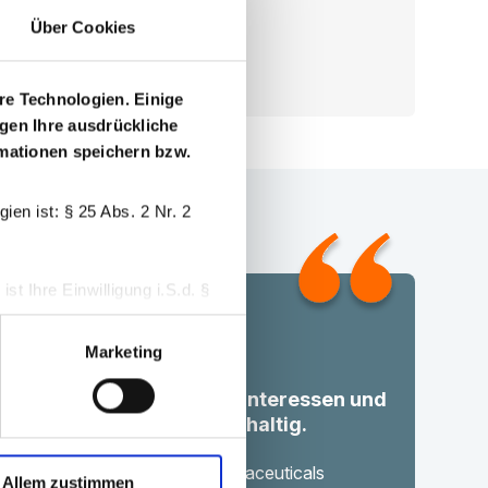
Über Cookies
Konto erstellen
re Technologien. Einige
igen Ihre ausdrückliche
ormationen speichern bzw.
en ist: § 25 Abs. 2 Nr. 2
t Ihre Einwilligung i.S.d. §
Marketing
 widerrufen.
ft Transparenz, bündelt Interessen und
onsent-Management-Tool
tärkt die Versorgung nachhaltig.
Dr. Barthold Deiters
er of Executive Board, Pharmaceuticals
Allem zustimmen