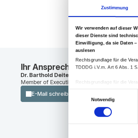
Zustimmung
Wir verwenden auf dieser W
dieser Dienste sind technis
Einwilligung, da sie Daten –
auslesen
Rechtsgrundlage für die Vera
Ihr Ansprechpartner
TDDDG i.V.m. Art 6 Abs. 1 S.
Dr. Barthold Deiters
Member of Executive Board, Pharmaceuticals
Rechtsgrundlage für die Verar
25 Abs. 1 TDDDG i. V. m. Art
Einwilligungsauswahl
E-Mail schreiben
Notwendig
Sie können Ihre Einwilligung 
Zur Einholung der erforderl
„Cookiebot“ der Firma User