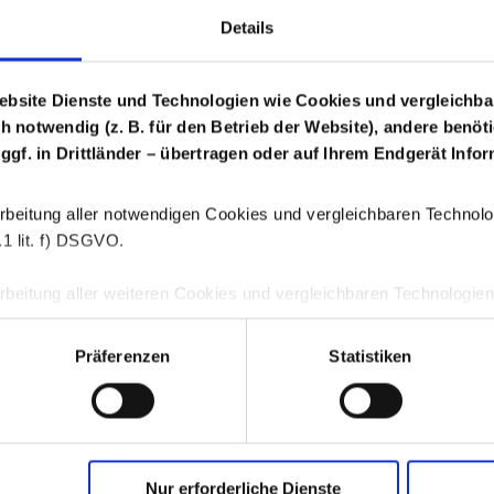
Details
Login Arzneimittel
ebsite Dienste und Technologien wie Cookies und vergleichba
ch notwendig (z. B. für den Betrieb der Website), andere benöt
 ggf. in Drittländer – übertragen oder auf Ihrem Endgerät Inf
rbeitung aller notwendigen Cookies und vergleichbaren Technologi
1 lit. f) DSGVO.
beitung aller weiteren Cookies und vergleichbaren Technologien is
. 6 Abs. 1 S. 1 lit. a) DSGVO.
Präferenzen
Statistiken
jederzeit durch Klicken auf die Schaltfläche „Einwilligung ändern“
GWQ schaf
ichen Einwilligungen verwenden wir auf unserer Webseite das C
s
centricsA/S, Havnegade 39, 1058 Kopenhagen, Dänemark.
Memb
Nur erforderliche Dienste