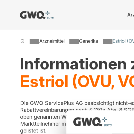
Arz
Spring
zu
Inhalt
Arzneimittel
Generika
Estriol (
Informationen
Estriol (OVU, V
Die GWQ ServicePlus AG beabsichtigt nicht-e
Rabattvereinbarungen nach § 130a Abs. 8 SGB
oben genannten Wirkstoff zu schließen. Ein Beitr
Marktteilnehmer möglich, solange dieser Vert
gelistet ist.