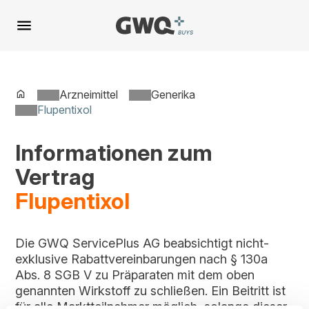
Spring
zu
Inhalt
Arzneimittel
Generika
Flupentixol
Informationen zum
Vertrag
Flupentixol
Die GWQ ServicePlus AG beabsichtigt nicht-
exklusive Rabattvereinbarungen nach § 130a
Abs. 8 SGB V zu Präparaten mit dem oben
genannten Wirkstoff zu schließen. Ein Beitritt ist
für alle Marktteilnehmer möglich, solange dieser