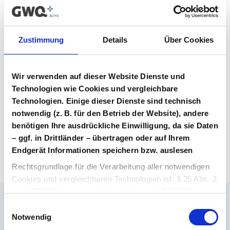
Vertrag im Vergabeportal gelistet ist.
Vertragsunterlagen
Zustimmung
Details
Über Cookies
Bitte melden Sie sich an, um Ihre
Vertragsunterlagen einzusehen und
Wir verwenden auf dieser Website Dienste und
herunterzuladen. Sie haben noch kein
Benutzerkonto? Dann können Sie sich hier
Technologien wie Cookies und vergleichbare
direkt registrieren.
Technologien. Einige dieser Dienste sind technisch
notwendig (z. B. für den Betrieb der Website), andere
benötigen Ihre ausdrückliche Einwilligung, da sie Daten
Login Arzneimittel
Konto erstellen
– ggf. in Drittländer – übertragen oder auf Ihrem
Endgerät Informationen speichern bzw. auslesen
Rechtsgrundlage für die Verarbeitung aller notwendigen
Cookies und vergleichbaren Technologien ist: § 25 Abs. 2
Nr. 2 TDDDG i.V.m. Art 6 Abs. 1 S.1 lit. f) DSGVO.
Einwilligungsauswahl
Ihr Ansprechpartner
Rechtsgrundlage für die Verarbeitung aller weiteren
Notwendig
Dr. Barthold Deiters
Cookies und vergleichbaren Technologien ist Ihre