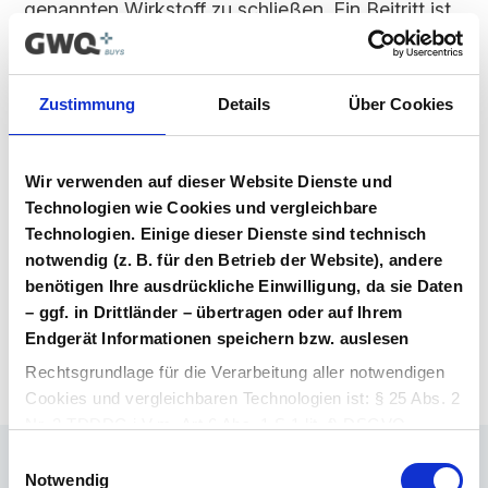
genannten Wirkstoff zu schließen. Ein Beitritt ist
für alle Marktteilnehmer möglich, solange dieser
Vertrag im Vergabeportal gelistet ist.
Zustimmung
Details
Über Cookies
Vertragsunterlagen
Bitte melden Sie sich an, um Ihre
Vertragsunterlagen einzusehen und
Wir verwenden auf dieser Website Dienste und
herunterzuladen. Sie haben noch kein
Technologien wie Cookies und vergleichbare
Benutzerkonto? Dann können Sie sich hier
Technologien. Einige dieser Dienste sind technisch
direkt registrieren.
notwendig (z. B. für den Betrieb der Website), andere
benötigen Ihre ausdrückliche Einwilligung, da sie Daten
– ggf. in Drittländer – übertragen oder auf Ihrem
Login Arzneimittel
Konto erstellen
Endgerät Informationen speichern bzw. auslesen
Rechtsgrundlage für die Verarbeitung aller notwendigen
Cookies und vergleichbaren Technologien ist: § 25 Abs. 2
Nr. 2 TDDDG i.V.m. Art 6 Abs. 1 S.1 lit. f) DSGVO.
Einwilligungsauswahl
Rechtsgrundlage für die Verarbeitung aller weiteren
Notwendig