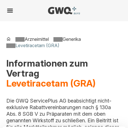
Spring
zu
Inhalt
Arzneimittel
Generika
Levetiracetam (GRA)
Informationen zum
Vertrag
Levetiracetam (GRA)
Die GWQ ServicePlus AG beabsichtigt nicht-
exklusive Rabattvereinbarungen nach § 130a
Abs. 8 SGB V zu Präparaten mit dem oben
genannten Wirkstoff zu schließen. Ein Beitritt ist
für alle Marktteilnehmer möglich, solange dieser