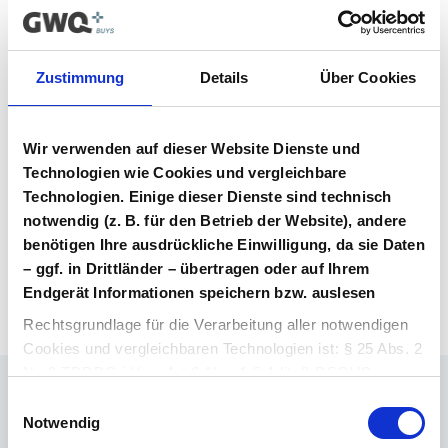
Vertrag im Vergabeportal gelistet ist.
Vertragsunterlagen
Zustimmung
Details
Über Cookies
Bitte melden Sie sich an, um Ihre
Vertragsunterlagen einzusehen und
Wir verwenden auf dieser Website Dienste und
herunterzuladen. Sie haben noch kein
Benutzerkonto? Dann können Sie sich hier
Technologien wie Cookies und vergleichbare
direkt registrieren.
Technologien. Einige dieser Dienste sind technisch
notwendig (z. B. für den Betrieb der Website), andere
benötigen Ihre ausdrückliche Einwilligung, da sie Daten
Login Arzneimittel
Konto erstellen
– ggf. in Drittländer – übertragen oder auf Ihrem
Endgerät Informationen speichern bzw. auslesen
Rechtsgrundlage für die Verarbeitung aller notwendigen
Cookies und vergleichbaren Technologien ist: § 25 Abs. 2
Nr. 2 TDDDG i.V.m. Art 6 Abs. 1 S.1 lit. f) DSGVO.
Einwilligungsauswahl
Ihr Ansprechpartner
Rechtsgrundlage für die Verarbeitung aller weiteren
Notwendig
Dr. Barthold Deiters
Cookies und vergleichbaren Technologien ist Ihre