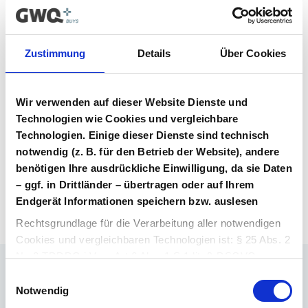
Vertrag im Vergabeportal gelistet ist.
Vertragsunterlagen
Zustimmung
Details
Über Cookies
Bitte melden Sie sich an, um Ihre
Vertragsunterlagen einzusehen und
Wir verwenden auf dieser Website Dienste und
herunterzuladen. Sie haben noch kein
Benutzerkonto? Dann können Sie sich hier
Technologien wie Cookies und vergleichbare
direkt registrieren.
Technologien. Einige dieser Dienste sind technisch
notwendig (z. B. für den Betrieb der Website), andere
benötigen Ihre ausdrückliche Einwilligung, da sie Daten
Login Arzneimittel
Konto erstellen
– ggf. in Drittländer – übertragen oder auf Ihrem
Endgerät Informationen speichern bzw. auslesen
Rechtsgrundlage für die Verarbeitung aller notwendigen
Cookies und vergleichbaren Technologien ist: § 25 Abs. 2
Nr. 2 TDDDG i.V.m. Art 6 Abs. 1 S.1 lit. f) DSGVO.
Einwilligungsauswahl
Ihr Ansprechpartner
Rechtsgrundlage für die Verarbeitung aller weiteren
Notwendig
Dr. Barthold Deiters
Cookies und vergleichbaren Technologien ist Ihre