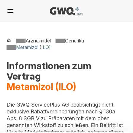
Spring
zu
Inhalt
Arzneimittel
Generika
Metamizol (ILO)
Informationen zum
Vertrag
Metamizol (ILO)
Die GWQ ServicePlus AG beabsichtigt nicht-
exklusive Rabattvereinbarungen nach § 130a
Abs. 8 SGB V zu Präparaten mit dem oben
genannten Wirkstoff zu schließen. Ein Beitritt ist
für alle Marktteilnehmer möglich, solange dieser