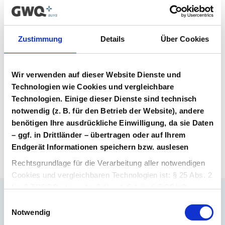
Vertrag im Vergabeportal gelistet ist.
Vertragsunterlagen
Zustimmung
Details
Über Cookies
Bitte melden Sie sich an, um Ihre
Vertragsunterlagen einzusehen und
Wir verwenden auf dieser Website Dienste und
herunterzuladen. Sie haben noch kein
Benutzerkonto? Dann können Sie sich hier
Technologien wie Cookies und vergleichbare
direkt registrieren.
Technologien. Einige dieser Dienste sind technisch
notwendig (z. B. für den Betrieb der Website), andere
benötigen Ihre ausdrückliche Einwilligung, da sie Daten
Login Arzneimittel
Konto erstellen
– ggf. in Drittländer – übertragen oder auf Ihrem
Endgerät Informationen speichern bzw. auslesen
Rechtsgrundlage für die Verarbeitung aller notwendigen
Cookies und vergleichbaren Technologien ist: § 25 Abs. 2
Nr. 2 TDDDG i.V.m. Art 6 Abs. 1 S.1 lit. f) DSGVO.
Einwilligungsauswahl
Ihr Ansprechpartner
Rechtsgrundlage für die Verarbeitung aller weiteren
Notwendig
Dr. Barthold Deiters
Cookies und vergleichbaren Technologien ist Ihre