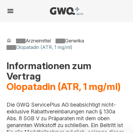
Spring
zu
Inhalt
Arzneimittel
Generika
Olopatadin (ATR, 1 mg/ml)
Informationen zum
Vertrag
Olopatadin (ATR, 1 mg/ml)
Die GWQ ServicePlus AG beabsichtigt nicht-
exklusive Rabattvereinbarungen nach § 130a
Abs. 8 SGB V zu Präparaten mit dem oben
genannten Wirkstoff zu schließen. Ein Beitritt ist
für alle Marktteilnehmer möglich, solange dieser