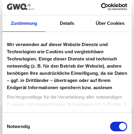
Vertrag im Vergabeportal gelistet ist.
Vertragsunterlagen
Zustimmung
Details
Über Cookies
Bitte melden Sie sich an, um Ihre
Vertragsunterlagen einzusehen und
Wir verwenden auf dieser Website Dienste und
herunterzuladen. Sie haben noch kein
Benutzerkonto? Dann können Sie sich hier
Technologien wie Cookies und vergleichbare
direkt registrieren.
Technologien. Einige dieser Dienste sind technisch
notwendig (z. B. für den Betrieb der Website), andere
benötigen Ihre ausdrückliche Einwilligung, da sie Daten
Login Arzneimittel
Konto erstellen
– ggf. in Drittländer – übertragen oder auf Ihrem
Endgerät Informationen speichern bzw. auslesen
Rechtsgrundlage für die Verarbeitung aller notwendigen
Cookies und vergleichbaren Technologien ist: § 25 Abs. 2
Nr. 2 TDDDG i.V.m. Art 6 Abs. 1 S.1 lit. f) DSGVO.
Einwilligungsauswahl
Ihr Ansprechpartner
Rechtsgrundlage für die Verarbeitung aller weiteren
Notwendig
Dr. Barthold Deiters
Cookies und vergleichbaren Technologien ist Ihre