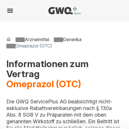
Spring
zu
Inhalt
Arzneimittel
Generika
Omeprazol (OTC)
Informationen zum
Vertrag
Omeprazol (OTC)
Die GWQ ServicePlus AG beabsichtigt nicht-
exklusive Rabattvereinbarungen nach § 130a
Abs. 8 SGB V zu Präparaten mit dem oben
genannten Wirkstoff zu schließen. Ein Beitritt ist
für alle Marktteilnehmer möglich, solange dieser