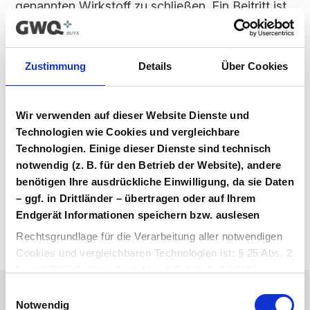
genannten Wirkstoff zu schließen. Ein Beitritt ist
für alle Marktteilnehmer möglich, solange dieser
Vertrag im Vergabeportal gelistet ist.
Zustimmung
Details
Über Cookies
Vertragsunterlagen
Bitte melden Sie sich an, um Ihre
Vertragsunterlagen einzusehen und
Wir verwenden auf dieser Website Dienste und
herunterzuladen. Sie haben noch kein
Technologien wie Cookies und vergleichbare
Benutzerkonto? Dann können Sie sich hier
Technologien. Einige dieser Dienste sind technisch
direkt registrieren.
notwendig (z. B. für den Betrieb der Website), andere
benötigen Ihre ausdrückliche Einwilligung, da sie Daten
– ggf. in Drittländer – übertragen oder auf Ihrem
Login Arzneimittel
Konto erstellen
Endgerät Informationen speichern bzw. auslesen
Rechtsgrundlage für die Verarbeitung aller notwendigen
Cookies und vergleichbaren Technologien ist: § 25 Abs. 2
Nr. 2 TDDDG i.V.m. Art 6 Abs. 1 S.1 lit. f) DSGVO.
Einwilligungsauswahl
Rechtsgrundlage für die Verarbeitung aller weiteren
Notwendig