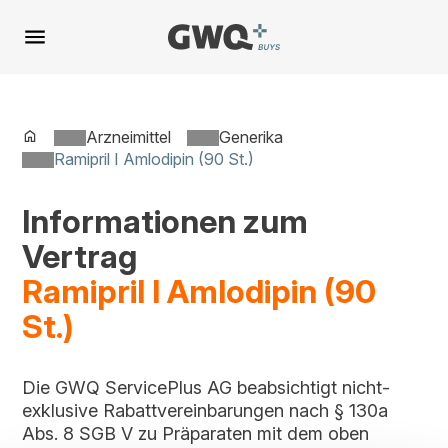
Spring
zu
Inhalt
Arzneimittel
Generika
Ramipril I Amlodipin (90 St.)
Informationen zum
Vertrag
Ramipril I Amlodipin (90
St.)
Die GWQ ServicePlus AG beabsichtigt nicht-
exklusive Rabattvereinbarungen nach § 130a
Abs. 8 SGB V zu Präparaten mit dem oben