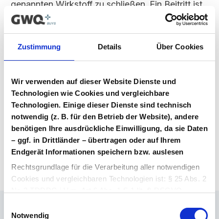
genannten Wirkstoff zu schließen. Ein Beitritt ist
für alle Marktteilnehmer möglich, solange dieser
Vertrag im Vergabeportal gelistet ist.
Zustimmung
Details
Über Cookies
Vertragsunterlagen
Bitte melden Sie sich an, um Ihre
Vertragsunterlagen einzusehen und
Wir verwenden auf dieser Website Dienste und
herunterzuladen. Sie haben noch kein
Technologien wie Cookies und vergleichbare
Benutzerkonto? Dann können Sie sich hier
Technologien. Einige dieser Dienste sind technisch
direkt registrieren.
notwendig (z. B. für den Betrieb der Website), andere
benötigen Ihre ausdrückliche Einwilligung, da sie Daten
– ggf. in Drittländer – übertragen oder auf Ihrem
Login Arzneimittel
Konto erstellen
Endgerät Informationen speichern bzw. auslesen
Rechtsgrundlage für die Verarbeitung aller notwendigen
Cookies und vergleichbaren Technologien ist: § 25 Abs. 2
Nr. 2 TDDDG i.V.m. Art 6 Abs. 1 S.1 lit. f) DSGVO.
Einwilligungsauswahl
Rechtsgrundlage für die Verarbeitung aller weiteren
Notwendig