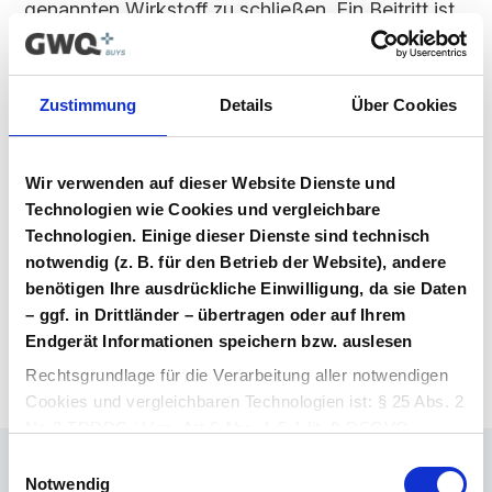
genannten Wirkstoff zu schließen. Ein Beitritt ist
für alle Marktteilnehmer möglich, solange dieser
Vertrag im Vergabeportal gelistet ist.
Zustimmung
Details
Über Cookies
Vertragsunterlagen
Bitte melden Sie sich an, um Ihre
Vertragsunterlagen einzusehen und
Wir verwenden auf dieser Website Dienste und
herunterzuladen. Sie haben noch kein
Technologien wie Cookies und vergleichbare
Benutzerkonto? Dann können Sie sich hier
Technologien. Einige dieser Dienste sind technisch
direkt registrieren.
notwendig (z. B. für den Betrieb der Website), andere
benötigen Ihre ausdrückliche Einwilligung, da sie Daten
– ggf. in Drittländer – übertragen oder auf Ihrem
Login Arzneimittel
Konto erstellen
Endgerät Informationen speichern bzw. auslesen
Rechtsgrundlage für die Verarbeitung aller notwendigen
Cookies und vergleichbaren Technologien ist: § 25 Abs. 2
Nr. 2 TDDDG i.V.m. Art 6 Abs. 1 S.1 lit. f) DSGVO.
Einwilligungsauswahl
Rechtsgrundlage für die Verarbeitung aller weiteren
Notwendig