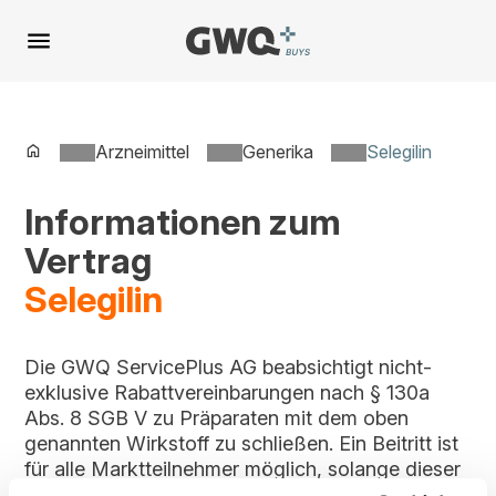
Spring
zu
Inhalt
Arzneimittel
Generika
Selegilin
Informationen zum
Vertrag
Selegilin
Die GWQ ServicePlus AG beabsichtigt nicht-
exklusive Rabattvereinbarungen nach § 130a
Abs. 8 SGB V zu Präparaten mit dem oben
genannten Wirkstoff zu schließen. Ein Beitritt ist
für alle Marktteilnehmer möglich, solange dieser
Vertrag im Vergabeportal gelistet ist.