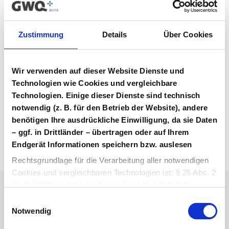
Vertragsunterlagen
Zustimmung
Details
Über Cookies
Bitte melden Sie sich an, um Ihre
Vertragsunterlagen einzusehen und
herunterzuladen. Sie haben noch kein
Wir verwenden auf dieser Website Dienste und
Benutzerkonto? Dann können Sie sich hier
Technologien wie Cookies und vergleichbare
direkt registrieren.
Technologien. Einige dieser Dienste sind technisch
notwendig (z. B. für den Betrieb der Website), andere
benötigen Ihre ausdrückliche Einwilligung, da sie Daten
Login Arzneimittel
Konto erstellen
– ggf. in Drittländer – übertragen oder auf Ihrem
Endgerät Informationen speichern bzw. auslesen
Rechtsgrundlage für die Verarbeitung aller notwendigen
Cookies und vergleichbaren Technologien ist: § 25 Abs. 2
Nr. 2 TDDDG i.V.m. Art 6 Abs. 1 S.1 lit. f) DSGVO.
Ihr Ansprechpartner
Einwilligungsauswahl
Rechtsgrundlage für die Verarbeitung aller weiteren
Notwendig
Dr. Barthold Deiters
Cookies und vergleichbaren Technologien ist Ihre
Member of Executive Board, Pharmaceuticals