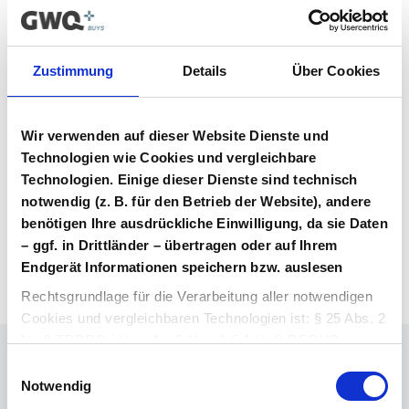
Vertrag im Vergabeportal gelistet ist.
Vertragsunterlagen
Zustimmung
Details
Über Cookies
Bitte melden Sie sich an, um Ihre
Vertragsunterlagen einzusehen und
Wir verwenden auf dieser Website Dienste und
herunterzuladen. Sie haben noch kein
Benutzerkonto? Dann können Sie sich hier
Technologien wie Cookies und vergleichbare
direkt registrieren.
Technologien. Einige dieser Dienste sind technisch
notwendig (z. B. für den Betrieb der Website), andere
benötigen Ihre ausdrückliche Einwilligung, da sie Daten
Login Arzneimittel
Konto erstellen
– ggf. in Drittländer – übertragen oder auf Ihrem
Endgerät Informationen speichern bzw. auslesen
Rechtsgrundlage für die Verarbeitung aller notwendigen
Cookies und vergleichbaren Technologien ist: § 25 Abs. 2
Nr. 2 TDDDG i.V.m. Art 6 Abs. 1 S.1 lit. f) DSGVO.
Einwilligungsauswahl
Ihr Ansprechpartner
Rechtsgrundlage für die Verarbeitung aller weiteren
Notwendig
Dr. Barthold Deiters
Cookies und vergleichbaren Technologien ist Ihre