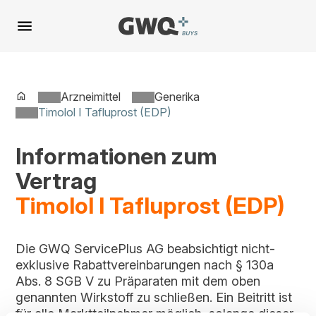
Spring
zu
Inhalt
Arzneimittel
Generika
Timolol I Tafluprost (EDP)
Informationen zum
Vertrag
Timolol I Tafluprost (EDP)
Die GWQ ServicePlus AG beabsichtigt nicht-
exklusive Rabattvereinbarungen nach § 130a
Abs. 8 SGB V zu Präparaten mit dem oben
genannten Wirkstoff zu schließen. Ein Beitritt ist
für alle Marktteilnehmer möglich, solange dieser