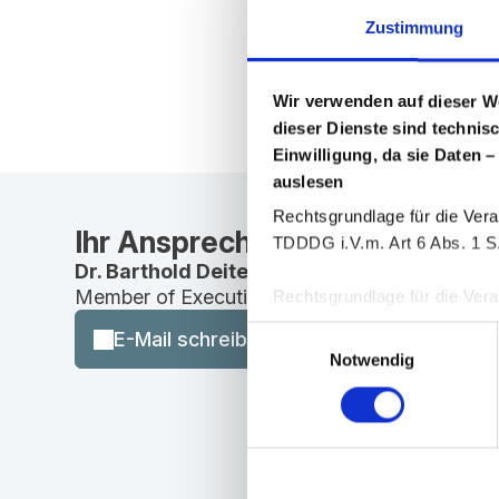
Zustimmung
Wir verwenden auf dieser W
dieser Dienste sind technis
Einwilligung, da sie Daten –
auslesen
Rechtsgrundlage für die Vera
Ihr Ansprechpartner
TDDDG i.V.m. Art 6 Abs. 1 S.
Dr. Barthold Deiters
Member of Executive Board, Pharmaceuticals
Rechtsgrundlage für die Verar
25 Abs. 1 TDDDG i. V. m. Art
Einwilligungsauswahl
E-Mail schreiben
Notwendig
Sie können Ihre Einwilligung 
Zur Einholung der erforderl
„Cookiebot“ der Firma User