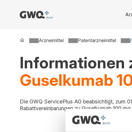
Arz
Spring
zu
Inhalt
Arzneimittel
Patentarzneimittel
Informationen
Guselkumab 1
Die GWQ ServicePlus AG beabsichtigt, zum 01
Rabattvereinbarungen zu Guselkumab 100 mg 