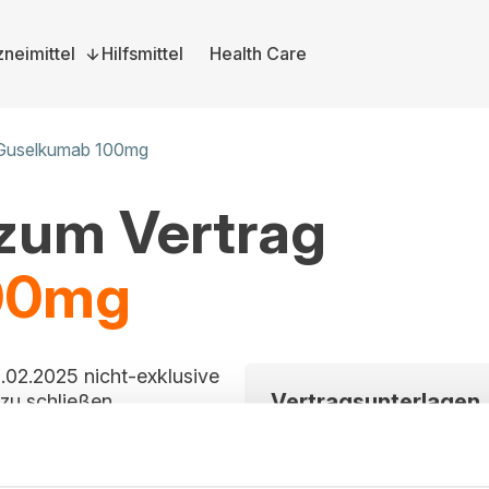
neimittel
Hilfsmittel
Health Care
Guselkumab 100mg
 zum Vertrag
00mg
.02.2025 nicht-exklusive
Vertragsunterlagen
zu schließen.
Bitte melden Sie sich a
und herunterzuladen. S
können Sie sich hier dire