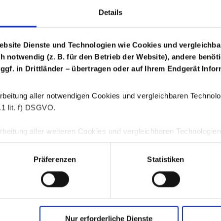
Details
Login Arzneimittel
ebsite Dienste und Technologien wie Cookies und vergleichba
ch notwendig (z. B. für den Betrieb der Website), andere benöt
 ggf. in Drittländer – übertragen oder auf Ihrem Endgerät Inf
rbeitung aller notwendigen Cookies und vergleichbaren Technologi
1 lit. f) DSGVO.
beitung aller weiteren Cookies und vergleichbaren Technologien is
. 6 Abs. 1 S. 1 lit. a) DSGVO.
Präferenzen
Statistiken
jederzeit durch Klicken auf die Schaltfläche „Einwilligung ändern“
GWQ schaf
ichen Einwilligungen verwenden wir auf unserer Webseite das C
s
centricsA/S, Havnegade 39, 1058 Kopenhagen, Dänemark.
Memb
Nur erforderliche Dienste