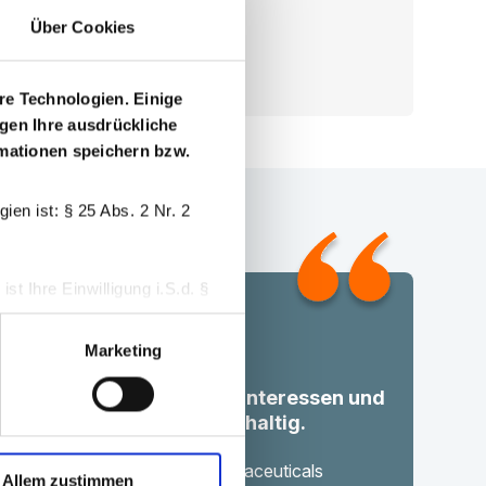
Über Cookies
Konto erstellen
re Technologien. Einige
igen Ihre ausdrückliche
ormationen speichern bzw.
en ist: § 25 Abs. 2 Nr. 2
t Ihre Einwilligung i.S.d. §
Marketing
 widerrufen.
ft Transparenz, bündelt Interessen und
onsent-Management-Tool
tärkt die Versorgung nachhaltig.
Dr. Barthold Deiters
er of Executive Board, Pharmaceuticals
Allem zustimmen