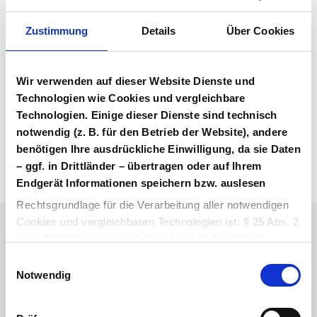
Vertragsunterlagen
Bitte melden Sie sich an, um Ihre
Zustimmung
Details
Über Cookies
Vertragsunterlagen einzusehen und
herunterzuladen. Sie haben noch kein
Benutzerkonto? Dann können Sie sich hier
Wir verwenden auf dieser Website Dienste und
direkt registrieren.
Technologien wie Cookies und vergleichbare
Technologien. Einige dieser Dienste sind technisch
notwendig (z. B. für den Betrieb der Website), andere
Login Arzneimittel
Konto erstellen
benötigen Ihre ausdrückliche Einwilligung, da sie Daten
– ggf. in Drittländer – übertragen oder auf Ihrem
Endgerät Informationen speichern bzw. auslesen
Rechtsgrundlage für die Verarbeitung aller notwendigen
Cookies und vergleichbaren Technologien ist: § 25 Abs. 2
Nr. 2 TDDDG i.V.m. Art 6 Abs. 1 S.1 lit. f) DSGVO.
Ihr Ansprechpartner
Einwilligungsauswahl
Dr. Barthold Deiters
Rechtsgrundlage für die Verarbeitung aller weiteren
Notwendig
Member of Executive Board, Pharmaceuticals
Cookies und vergleichbaren Technologien ist Ihre
E-Mail schreiben
Einwilligung i.S.d. § 25 Abs. 1 TDDDG i. V. m. Art. 6 Abs.