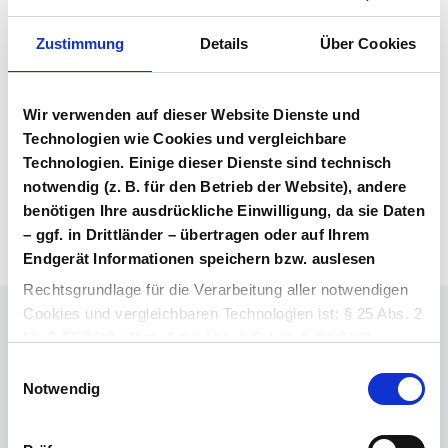
Vertragsunterlagen
Bitte melden Sie sich an, um Ihre
Zustimmung
Details
Über Cookies
Vertragsunterlagen einzusehen und
herunterzuladen. Sie haben noch kein
Benutzerkonto? Dann können Sie sich hier
Wir verwenden auf dieser Website Dienste und
direkt registrieren.
Technologien wie Cookies und vergleichbare
Technologien. Einige dieser Dienste sind technisch
notwendig (z. B. für den Betrieb der Website), andere
Login Arzneimittel
Konto erstellen
benötigen Ihre ausdrückliche Einwilligung, da sie Daten
– ggf. in Drittländer – übertragen oder auf Ihrem
Endgerät Informationen speichern bzw. auslesen
Rechtsgrundlage für die Verarbeitung aller notwendigen
Cookies und vergleichbaren Technologien ist: § 25 Abs. 2
Nr. 2 TDDDG i.V.m. Art 6 Abs. 1 S.1 lit. f) DSGVO.
Ihr Ansprechpartner
Einwilligungsauswahl
Dr. Barthold Deiters
Rechtsgrundlage für die Verarbeitung aller weiteren
Notwendig
Member of Executive Board, Pharmaceuticals
Cookies und vergleichbaren Technologien ist Ihre
E-Mail schreiben
Einwilligung i.S.d. § 25 Abs. 1 TDDDG i. V. m. Art. 6 Abs.