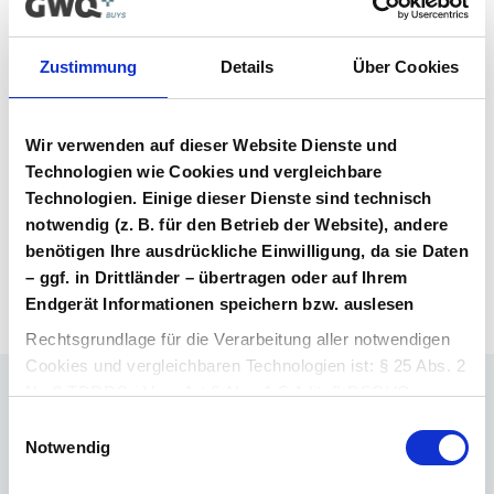
Vertragsunterlagen
Zustimmung
Details
Über Cookies
Bitte melden Sie sich an, um Ihre
Vertragsunterlagen einzusehen und
herunterzuladen. Sie haben noch kein
Wir verwenden auf dieser Website Dienste und
Benutzerkonto? Dann können Sie sich hier
Technologien wie Cookies und vergleichbare
direkt registrieren.
Technologien. Einige dieser Dienste sind technisch
notwendig (z. B. für den Betrieb der Website), andere
Login Arzneimittel
Konto erstellen
benötigen Ihre ausdrückliche Einwilligung, da sie Daten
– ggf. in Drittländer – übertragen oder auf Ihrem
Endgerät Informationen speichern bzw. auslesen
Rechtsgrundlage für die Verarbeitung aller notwendigen
Cookies und vergleichbaren Technologien ist: § 25 Abs. 2
Nr. 2 TDDDG i.V.m. Art 6 Abs. 1 S.1 lit. f) DSGVO.
Ihr Ansprechpartner
Einwilligungsauswahl
Rechtsgrundlage für die Verarbeitung aller weiteren
Dr. Barthold Deiters
Notwendig
Cookies und vergleichbaren Technologien ist Ihre
Member of Executive Board, Pharmaceuticals