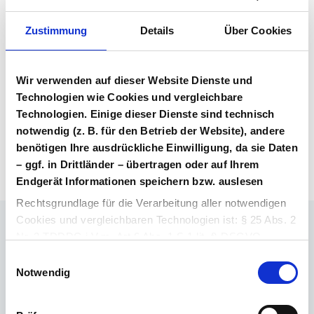
Vertragsunterlagen
Bitte melden Sie sich an, um Ihre
Zustimmung
Details
Über Cookies
Vertragsunterlagen einzusehen und
herunterzuladen. Sie haben noch kein
Benutzerkonto? Dann können Sie sich hier
Wir verwenden auf dieser Website Dienste und
direkt registrieren.
Technologien wie Cookies und vergleichbare
Technologien. Einige dieser Dienste sind technisch
notwendig (z. B. für den Betrieb der Website), andere
Login Arzneimittel
Konto erstellen
benötigen Ihre ausdrückliche Einwilligung, da sie Daten
– ggf. in Drittländer – übertragen oder auf Ihrem
Endgerät Informationen speichern bzw. auslesen
Rechtsgrundlage für die Verarbeitung aller notwendigen
Cookies und vergleichbaren Technologien ist: § 25 Abs. 2
Nr. 2 TDDDG i.V.m. Art 6 Abs. 1 S.1 lit. f) DSGVO.
Ihr Ansprechpartner
Einwilligungsauswahl
Dr. Barthold Deiters
Rechtsgrundlage für die Verarbeitung aller weiteren
Notwendig
Member of Executive Board, Pharmaceuticals
Cookies und vergleichbaren Technologien ist Ihre
E-Mail schreiben
Einwilligung i.S.d. § 25 Abs. 1 TDDDG i. V. m. Art. 6 Abs.