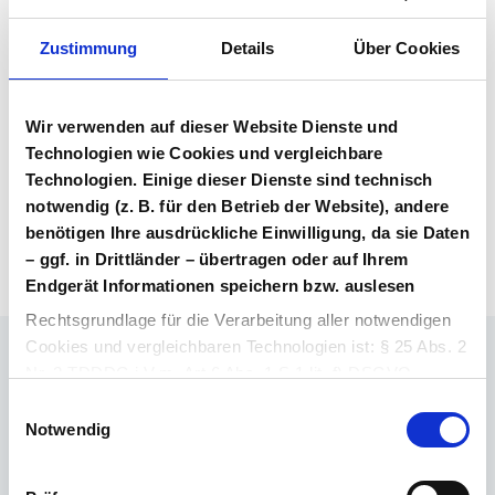
Vertragsunterlagen
Bitte melden Sie sich an, um Ihre
Zustimmung
Details
Über Cookies
Vertragsunterlagen einzusehen und
herunterzuladen. Sie haben noch kein
Benutzerkonto? Dann können Sie sich hier
Wir verwenden auf dieser Website Dienste und
direkt registrieren.
Technologien wie Cookies und vergleichbare
Technologien. Einige dieser Dienste sind technisch
notwendig (z. B. für den Betrieb der Website), andere
Login Arzneimittel
Konto erstellen
benötigen Ihre ausdrückliche Einwilligung, da sie Daten
– ggf. in Drittländer – übertragen oder auf Ihrem
Endgerät Informationen speichern bzw. auslesen
Rechtsgrundlage für die Verarbeitung aller notwendigen
Cookies und vergleichbaren Technologien ist: § 25 Abs. 2
Nr. 2 TDDDG i.V.m. Art 6 Abs. 1 S.1 lit. f) DSGVO.
Ihr Ansprechpartner
Einwilligungsauswahl
Dr. Barthold Deiters
Rechtsgrundlage für die Verarbeitung aller weiteren
Notwendig
Member of Executive Board, Pharmaceuticals
Cookies und vergleichbaren Technologien ist Ihre
E-Mail schreiben
Einwilligung i.S.d. § 25 Abs. 1 TDDDG i. V. m. Art. 6 Abs.